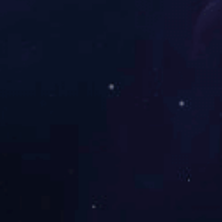
水力发电领域
电网
火力发电领域
石