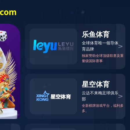
RSS
|
网站地图
|
免责声明
咨询服务热线
0551-64203668
华体会体育-华
体会（中国）