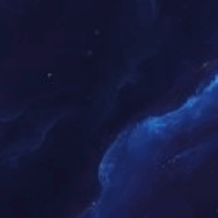
会体育-华体会（中国）
JGG-3.3KV-…
N
电缆35KV电力
DHTGGR硅橡胶软…