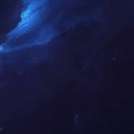
HGG耐火硅橡胶电
氟塑料绝缘耐华体会体育-华体会（中国）
仪表用电缆
动力电缆