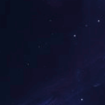
光纤光缆
YGZB华体
绿宝