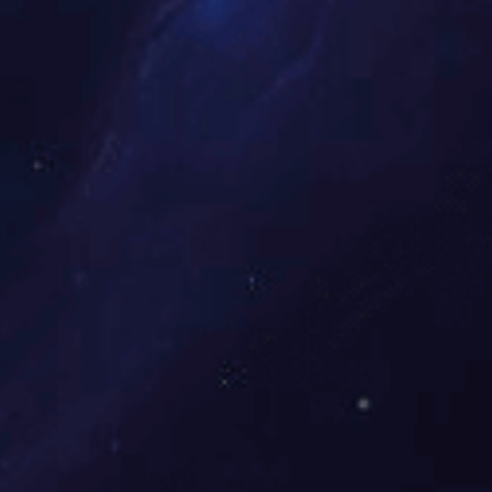
线、钢芯铝绞线
绿宝电缆
行业应用
INSTRUMENT INDUSTRY APPLICATION