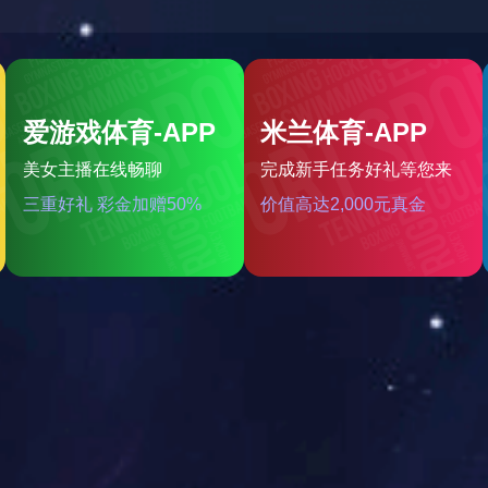
电缆、补偿导线、补偿电缆、核电站专用电缆、高柔性拖链电
心束管光缆、层绞式光缆、带状光缆、ADSS光缆及其配线系列
工、制药、食品、石化、市政、环保、建筑、水处理等行业，
场。 绿宝人以身在绿宝为荣，并始终团结一致，奋勇拼搏。
姿态开创璀璨的事业!...
查看全部内容
缆产品中心
/ PRODUCTS