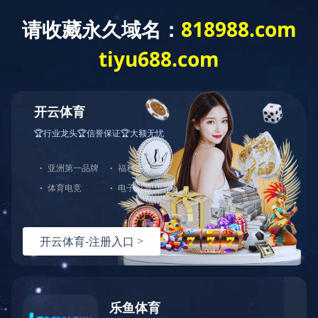
华体会体育
您好！欢迎来到安徽绿宝电缆有限公司
网站华体会体
热门关键词：
育