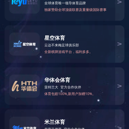
华体会体育-华体会（中国）
当前位置 :
华体会体育
营销微信：13395601231