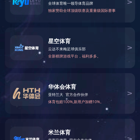
当前位置 :
华体会体育
华体会体育-华体会