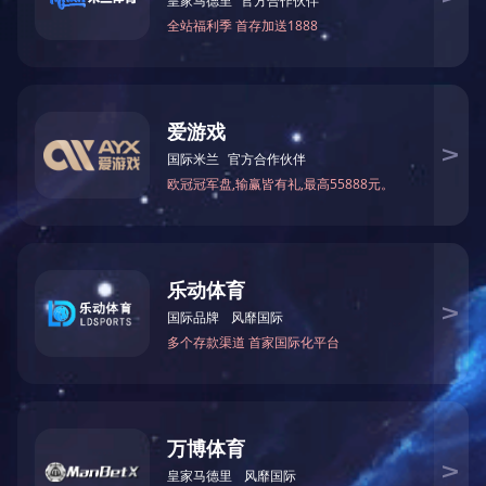
华体会体育-华体会（中
营销微信：13395601231
（中国）
华体会体育-华体会（中国）
营销微信：13395601231
电话：0551-64203668
电 话：0551-64203668
手机：13395601231
18110402968
传真：0551-64394799
传 真：0551-64394799
手机：13395601231
邮箱：13395601231@189.
地址：安徽省合肥市瑶海
邮 箱：13395601231@189.cn
地 址：安徽省合肥市瑶海工业园区
华体会体育-华体会（中国）
Copyright ©